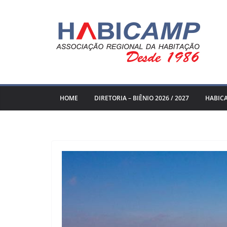
Pular
para
o
conteúdo
HOME
DIRETORIA – BIÊNIO 2026 / 2027
HABIC