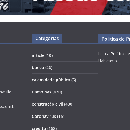
Categorias
Política de 
Leia a
Política d
article
(10)
Habicamp
banco
(26)
calamidade pública
(5)
haville
Campinas
(470)
construção civil
(480)
p.com.br
Coronavirus
(15)
crédito
(168)