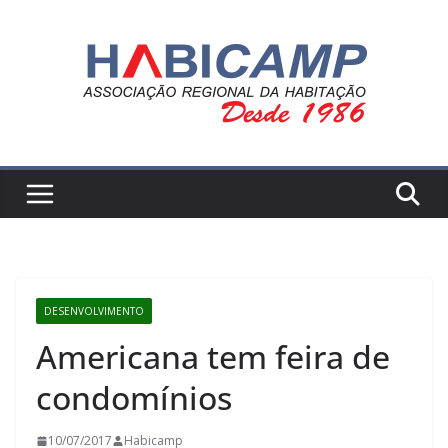
Pular
para
o
conteúdo
DESENVOLVIMENTO
Americana tem feira de
condomínios
10/07/2017
Habicamp