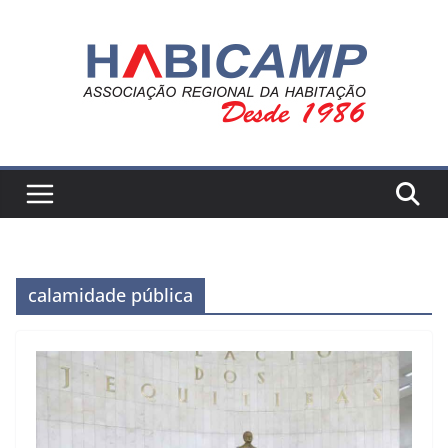
Pular
para
o
conteúdo
calamidade pública