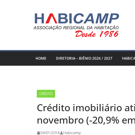
Pular
para
o
conteúdo
HOME
DIRETORIA – BIÊNIO 2026 / 2027
HABIC
CRÉDITO
Crédito imobiliário a
novembro (-20,9% em
04/01/2018
Habicamp