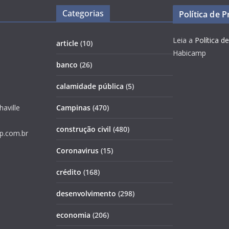
Categorias
Política de 
Leia a
Política d
article
(10)
Habicamp
banco
(26)
calamidade pública
(5)
haville
Campinas
(470)
construção civil
(480)
p.com.br
Coronavirus
(15)
crédito
(168)
desenvolvimento
(298)
economia
(206)