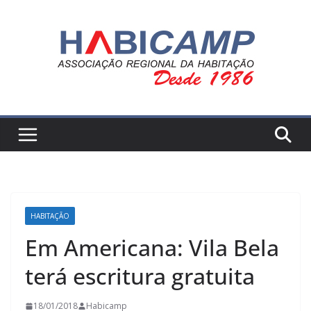
Pular
para
o
conteúdo
HABITAÇÃO
Em Americana: Vila Bela
terá escritura gratuita
18/01/2018
Habicamp