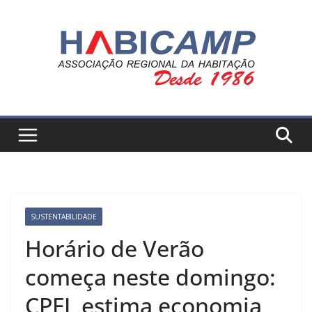
Pular
para
o
conteúdo
SUSTENTABILIDADE
Horário de Verão
começa neste domingo:
CPFL estima economia