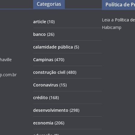
Categorias
Política de 
Leia a
Política d
article
(10)
Habicamp
banco
(26)
calamidade pública
(5)
haville
Campinas
(470)
construção civil
(480)
p.com.br
Coronavirus
(15)
crédito
(168)
desenvolvimento
(298)
economia
(206)