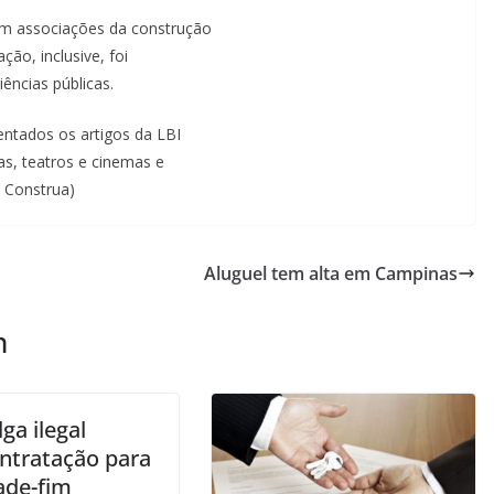
om associações da construção
ção, inclusive, foi
iências públicas.
entados os artigos da LBI
s, teatros e cinemas e
a Construa)
Aluguel tem alta em Campinas
m
lga ilegal
ntratação para
ade-fim