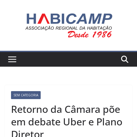
Pular
para
o
conteúdo
SEM CATEGORIA
Retorno da Câmara põe
em debate Uber e Plano
Diretor