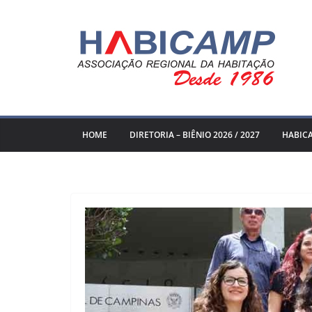
Pular
para
o
conteúdo
HOME
DIRETORIA – BIÊNIO 2026 / 2027
HABIC