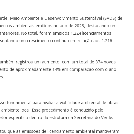
erde, Meio Ambiente e Desenvolvimento Sustentável (SVDS) de
amentos ambientais emitidos no ano de 2023, destacando um
teriores. No total, foram emitidos 1.224 licenciamentos
resentando um crescimento contínuo em relação aos 1.216
s também registrou um aumento, com um total de 874 novos
emento de aproximadamente 14% em comparação com o ano
s.
o fundamental para avaliar a viabilidade ambiental de obras
 ambiente local. Esse procedimento é conduzido pelo
r específico dentro da estrutura da Secretaria do Verde.
tizou que as emissões de licenciamento ambiental mantiveram