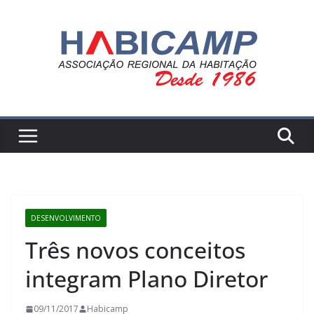
Pular
para
o
conteúdo
DESENVOLVIMENTO
Três novos conceitos
integram Plano Diretor
09/11/2017
Habicamp