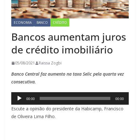
ECONOMIA
BANCO
CRÉDITO
Bancos aumentam juros
de crédito imobiliário
05/08/2021
Raissa Zogbi
Banco Central faz aumento na taxa Selic pela quarta vez
consecutiva.
Tocador
00:00
00:00
de
Escute a opinião do presidente da Habicamp, Francisco
áudio
de Oliveira Lima Filho.