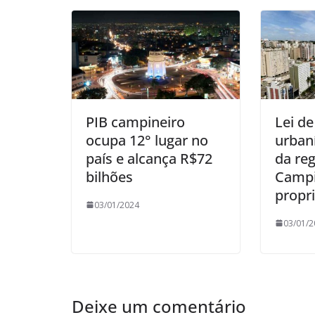
PIB campineiro
Lei de
ocupa 12° lugar no
urbaní
país e alcança R$72
da reg
bilhões
Campi
propri
03/01/2024
03/01/2
Deixe um comentário