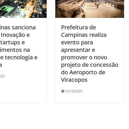
nas sanciona
Prefeitura de
 Inovação e
Campinas realiza
startups e
evento para
timentos na
apresentar e
e tecnologia e
promover o novo
a
projeto de concessão
do Aeroporto de
021
Viracopos
15/12/2021