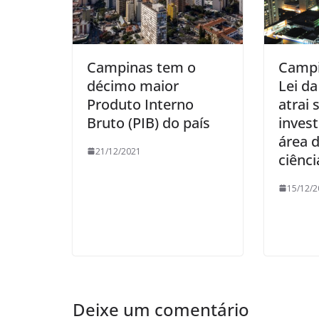
Campinas tem o
Campi
décimo maior
Lei da
Produto Interno
atrai 
Bruto (PIB) do país
inves
área d
21/12/2021
ciênci
15/12/2
Deixe um comentário