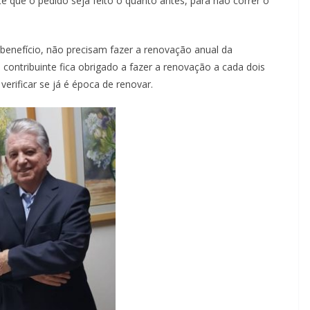
te que o pedido seja feito o quanto antes, para não correr o
benefício, não precisam fazer a renovação anual da
 contribuinte fica obrigado a fazer a renovação a cada dois
erificar se já é época de renovar.