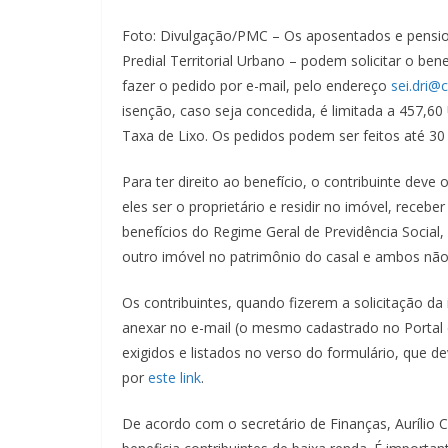
Foto: Divulgação/PMC – Os aposentados e pensio
Predial Territorial Urbano – podem solicitar o benef
fazer o pedido por e-mail, pelo endereço
sei.dri@
isenção, caso seja concedida, é limitada a 457,60 
Taxa de Lixo. Os pedidos podem ser feitos até 30
Para ter direito ao benefício, o contribuinte deve 
eles ser o proprietário e residir no imóvel, receb
benefícios do Regime Geral de Previdência Social,
outro imóvel no patrimônio do casal e ambos não 
Os contribuintes, quando fizerem a solicitação d
anexar no e-mail (o mesmo cadastrado no Porta
exigidos e listados no verso do formulário, que d
por
este link
.
De acordo com o secretário de Finanças, Aurílio C