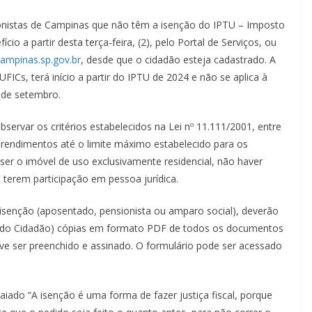
nistas de Campinas que não têm a isenção do IPTU – Imposto
ício a partir desta terça-feira, (2), pelo Portal de Serviços, ou
campinas.sp.gov.br
, desde que o cidadão esteja cadastrado. A
UFICs, terá início a partir do IPTU de 2024 e não se aplica à
 de setembro.
observar os critérios estabelecidos na Lei nº 11.111/2001, entre
er rendimentos até o limite máximo estabelecido para os
 ser o imóvel de uso exclusivamente residencial, não haver
terem participação em pessoa jurídica.
a isenção (aposentado, pensionista ou amparo social), deverão
l do Cidadão) cópias em formato PDF de todos os documentos
eve ser preenchido e assinado. O formulário pode ser acessado
aiado “A isenção é uma forma de fazer justiça fiscal, porque