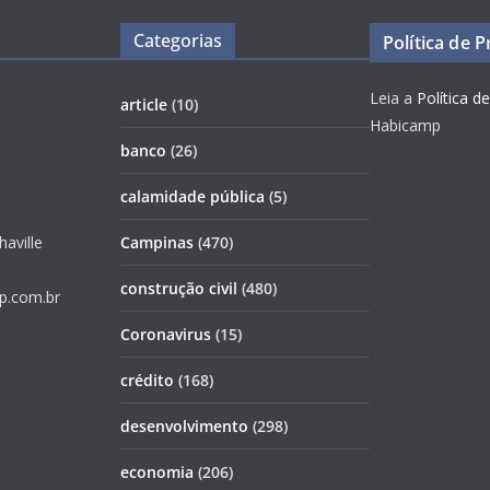
Categorias
Política de 
Leia a
Política d
article
(10)
Habicamp
banco
(26)
calamidade pública
(5)
haville
Campinas
(470)
construção civil
(480)
p.com.br
Coronavirus
(15)
crédito
(168)
desenvolvimento
(298)
economia
(206)