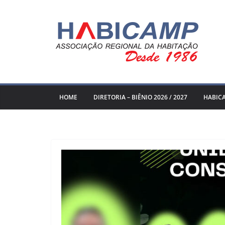
Pular
para
o
conteúdo
HOME
DIRETORIA – BIÊNIO 2026 / 2027
HABIC