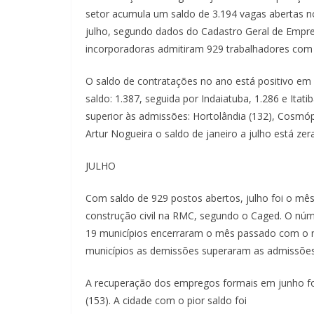
setor acumula um saldo de 3.194 vagas abertas n
julho, segundo dados do Cadastro Geral de Empr
incorporadoras admitiram 929 trabalhadores com c
O saldo de contratações no ano está positivo em
saldo: 1.387, seguida por Indaiatuba, 1.286 e Ita
superior às admissões: Hortolândia (132), Cosmópo
Artur Nogueira o saldo de janeiro a julho está zer
JULHO
Com saldo de 929 postos abertos, julho foi o m
construção civil na RMC, segundo o Caged. O núm
19 municípios encerraram o mês passado com o 
municípios as demissões superaram as admissões
A recuperação dos empregos formais em junho foi
(153). A cidade com o pior saldo foi