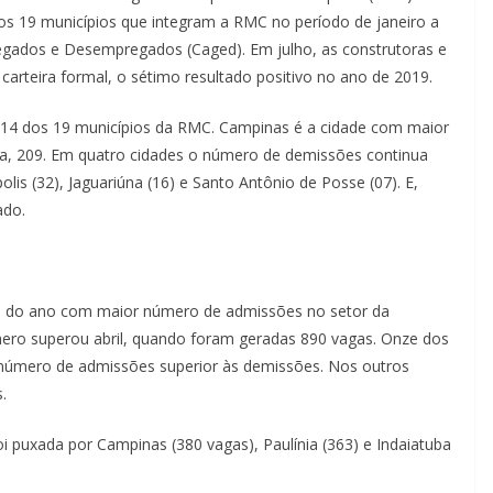
os 19 municípios que integram a RMC no período de janeiro a
egados e Desempregados (Caged). Em julho, as construtoras e
arteira formal, o sétimo resultado positivo no ano de 2019.
 14 dos 19 municípios da RMC. Campinas é a cidade com maior
tiba, 209. Em quatro cidades o número de demissões continua
lis (32), Jaguariúna (16) e Santo Antônio de Posse (07). E,
ado.
ês do ano com maior número de admissões no setor da
ero superou abril, quando foram geradas 890 vagas. Onze dos
número de admissões superior às demissões. Nos outros
.
 puxada por Campinas (380 vagas), Paulínia (363) e Indaiatuba