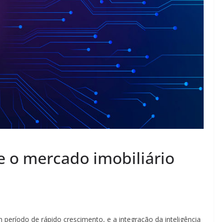
l e o mercado imobiliário
m período de rápido crescimento, e a integração da inteligência