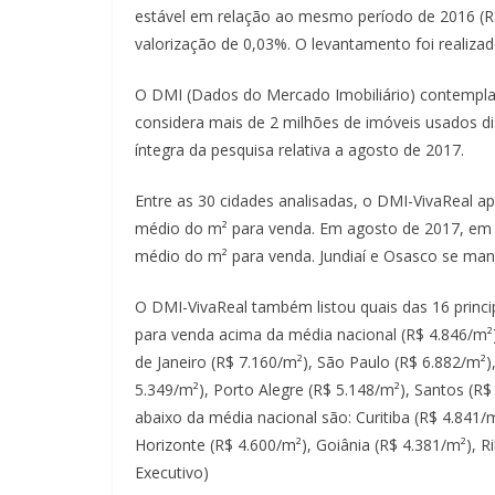
estável em relação ao mesmo período de 2016 (R$
valorização de 0,03%. O levantamento foi realizad
O DMI (Dados do Mercado Imobiliário) contempla
considera mais de 2 milhões de imóveis usados di
íntegra da pesquisa relativa a agosto de 2017.
Entre as 30 cidades analisadas, o DMI-VivaReal a
médio do m² para venda. Em agosto de 2017, em c
médio do m² para venda. Jundiaí e Osasco se mant
O DMI-VivaReal também listou quais das 16 princip
para venda acima da média nacional (R$ 4.846/m²). B
de Janeiro (R$ 7.160/m²), São Paulo (R$ 6.882/m²), 
5.349/m²), Porto Alegre (R$ 5.148/m²), Santos (R$
abaixo da média nacional são: Curitiba (R$ 4.841/
Horizonte (R$ 4.600/m²), Goiânia (R$ 4.381/m²), Ri
Executivo)