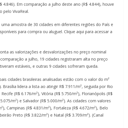
 4.846). Em comparação a julho deste ano (R$ 4.844), houve
o pelo VivaReal.
 uma amostra de 30 cidades em diferentes regiões do País e
sponíveis para compra ou aluguel. Clique aqui para acessar a
ponta as valorizações e desvalorizações no preço nominal
omparação a julho, 19 cidades registraram alta no preço
iveram estáveis, e outras 9 cidades sofreram queda.
ais cidades brasileiras analisadas estão com o valor do m²
rasília lidera a lista ao atingir R$ 7.911/m², seguida por Rio
Recife (R$ 6.176/m²), Vitória (R$ 5.750/m²), Florianópolis (R$
 5.075/m²) e Salvador (R$ 5.000/m²). As cidades com valores
m²), Campinas (R$ 4.831/m²), Fortaleza (R$ 4.672/m²), Belo
beirão Preto (R$ 3.822/m²) e Natal (R$ 3.709/m²). (Canal