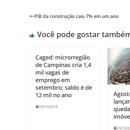
PIB da construção caiu 7% em um ano
Você pode gostar també
Caged: microrregião
de Campinas cria 1,4
mil vagas de
emprego em
setembro; saldo é de
Agost
12 mil no ano
lança
29/10/2018
queda
imóve
29/10/2