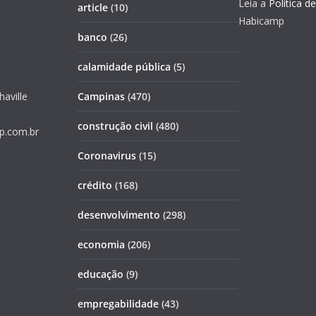
Leia a
Política d
article
(10)
Habicamp
banco
(26)
calamidade pública
(5)
haville
Campinas
(470)
construção civil
(480)
p.com.br
Coronavirus
(15)
crédito
(168)
desenvolvimento
(298)
economia
(206)
educação
(9)
empregabilidade
(43)