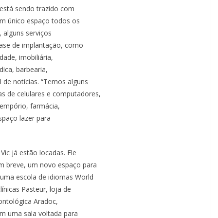
está sendo trazido com
m um único espaço todos os
, alguns serviços
fase de implantação, como
idade, imobiliária,
dica, barbearia,
 de notícias. “Temos alguns
s de celulares e computadores,
 empório, farmácia,
 espaço lazer para
ic já estão locadas. Ele
em breve, um novo espaço para
, uma escola de idiomas World
ínicas Pasteur, loja de
ontológica Aradoc,
ém uma sala voltada para