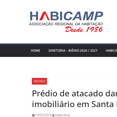
Pular
para
o
conteúdo
HOME
DIRETORIA – BIÊNIO 2026 / 2027
HABIC
IMÓVEIS
Prédio de atacado d
imobiliário em Santa
13/07/2018
Habicamp