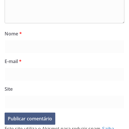
Nome
*
E-mail
*
Site
Este site utiliza o Akismet para reduzir spam.
Saiba