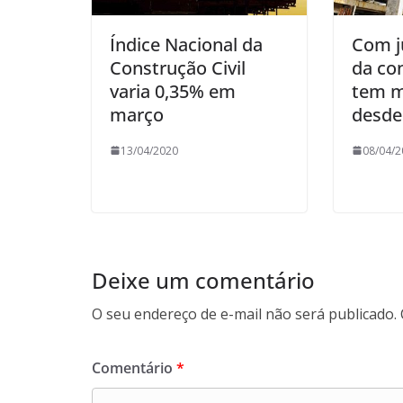
Índice Nacional da
Com j
Construção Civil
da con
varia 0,35% em
tem m
março
desde
13/04/2020
08/04/2
Deixe um comentário
O seu endereço de e-mail não será publicado.
Comentário
*