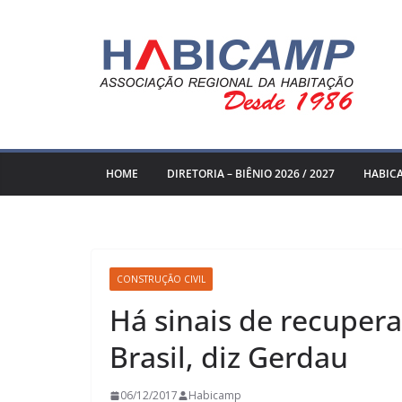
Pular
para
o
conteúdo
HOME
DIRETORIA – BIÊNIO 2026 / 2027
HABIC
CONSTRUÇÃO CIVIL
Há sinais de recupera
Brasil, diz Gerdau
06/12/2017
Habicamp