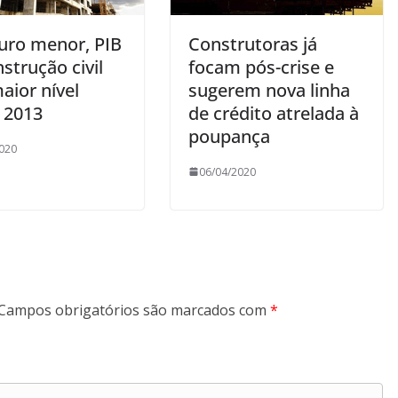
uro menor, PIB
Construtoras já
strução civil
focam pós-crise e
aior nível
sugerem nova linha
 2013
de crédito atrelada à
poupança
020
06/04/2020
Campos obrigatórios são marcados com
*