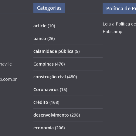
Categorias
Política de 
Leia a
Política d
article
(10)
Habicamp
banco
(26)
calamidade pública
(5)
haville
Campinas
(470)
construção civil
(480)
p.com.br
Coronavirus
(15)
crédito
(168)
desenvolvimento
(298)
economia
(206)