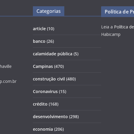
Categorias
Política de 
Leia a
Política d
article
(10)
Habicamp
banco
(26)
calamidade pública
(5)
haville
Campinas
(470)
construção civil
(480)
p.com.br
Coronavirus
(15)
crédito
(168)
desenvolvimento
(298)
economia
(206)