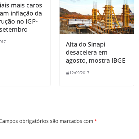
iais mais caros
ram inflação da
rução no IGP-
 setembro
017
Alta do Sinapi
desacelera em
agosto, mostra IBGE
12/09/2017
Campos obrigatórios são marcados com
*