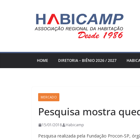
Pular
para
o
conteúdo
HOME
DIRETORIA – BIÊNIO 2026 / 2027
HABIC
MERCADO
Pesquisa mostra qued
15/01/2018
Habicamp
Pesquisa realizada pela Fundação Procon-SP, órgã