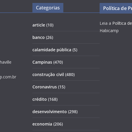
Categorias
Política de 
Leia a
Política d
article
(10)
Habicamp
banco
(26)
calamidade pública
(5)
haville
Campinas
(470)
construção civil
(480)
p.com.br
Coronavirus
(15)
crédito
(168)
desenvolvimento
(298)
economia
(206)