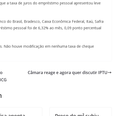
 que a taxa de juros do empréstimo pessoal apresentou leve
co do Brasil, Bradesco, Caixa Econômica Federal, Itaú, Safra
éstimo pessoal foi de 6,32% ao mês, 0,09 ponto percentual
mês. Não houve modificação em nenhuma taxa de cheque
do
Câmara reage e agora quer discutir IPTU
BCG
m
isa aponta
Preço do m² subiu